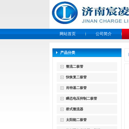
网站首页
公司简介
产品分类
整流二极管
快恢复二极管
肖特基二极管
瞬态电压抑制二极管
桥式整流器
太阳能二极管