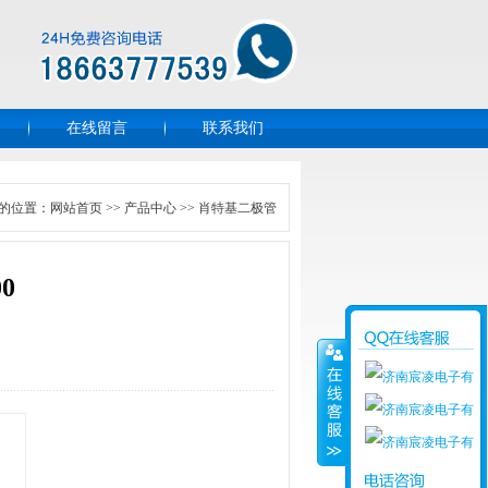
在线留言
联系我们
的位置：
网站首页
>>
产品中心
>> 肖特基二极管
00