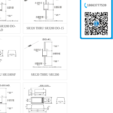
18663777539
SR3200 DO-
SR320 THRU SR3200 DO-15
AD
U SR1100SF
SR120 THRU SR1200